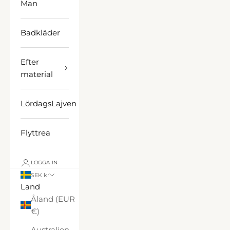
Man
Badkläder
Efter
material
LördagsLajven
Flyttrea
LOGGA IN
SEK kr
Land
Åland (EUR
€)
Australien