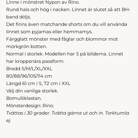
Linne i mönstret Nypon av Rino.
Rund hals och hög i nacken. Linnet är slutet så att BH-
band döljs.
Det finns även matchande shorts om du vill använda
linnet som pyjamas eller hemmamys.
Färgglatt mönster med fåglar och blommor mot
mörkgrön botten.
Normal i storlek. Modellen har S på bilderna. Linnet
har kroppsnära passform.
Bredd S/M/L/XL/XXL
80/88/96/105/114 cm
Längd 61 cm i S, 72 cm i XXL
Välj din vanliga storlek.
Bomull/elastan.
Mönsterdesign: Rino.
Tvättas i 30 grader. Tvätta gärna ut och in. Torktumla
ej.