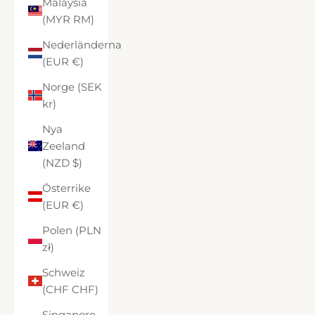
Malaysia
(MYR RM)
Nederländerna
(EUR €)
Norge (SEK
kr)
Nya
Zeeland
(NZD $)
Österrike
(EUR €)
Polen (PLN
zł)
Schweiz
(CHF CHF)
Singapore