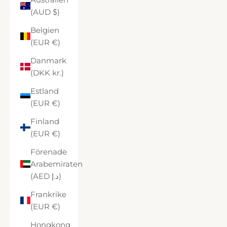
(AUD $)
Belgien
(EUR €)
Danmark
(DKK kr.)
Estland
(EUR €)
Finland
(EUR €)
Förenade
Arabemiraten
(AED د.إ)
Frankrike
(EUR €)
Hongkong