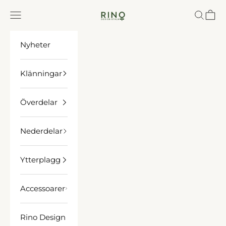
Hoppa till innehållet
Rino Design Sthlm
Meny
Sök
Kund
Nyheter
Klänningar
Överdelar
Nederdelar
Ytterplagg
Accessoarer
Rino Design