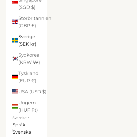
(SGD $)
Storbritannien
(GBP £)
Sverige
(SEK kr)
Sydkorea
(KRW ₩)
Tyskland
(EUR €)
USA (USD $)
Ungern
(HUF Ft)
Svenska
Språk
Svenska