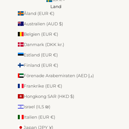
Land
Åland (EUR €)
Australien (AUD $)
Belgien (EUR €)
Danmark (DKK kr.)
Estland (EUR €)
Finland (EUR €)
Förenade Arabemiraten (AED د.إ)
Frankrike (EUR €)
Hongkong SAR (HKD $)
Israel (ILS ₪)
Italien (EUR €)
Japan (JPY ¥)