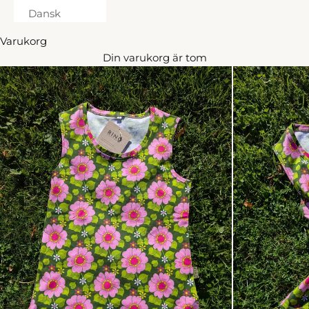
Dansk
Varukorg
Din varukorg är tom
15% på en order & fri frakt