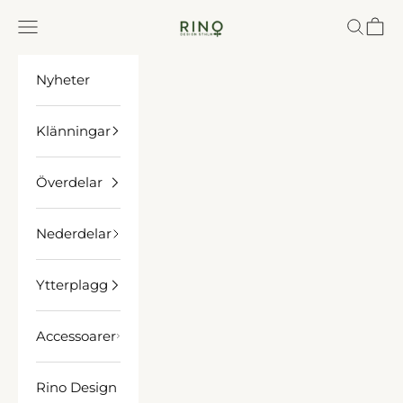
Hoppa till innehållet
Rino Design Sthlm
Meny
Sök
Kund
Nyheter
Klänningar
Överdelar
Nederdelar
Ytterplagg
Accessoarer
Rino Design