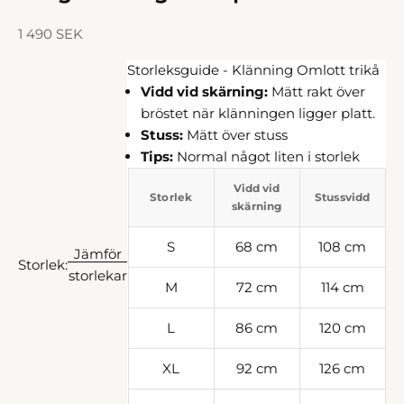
REA-pris
1 490 SEK
Storleksguide - Klänning Omlott trikå
Vidd vid skärning:
Mätt rakt över
bröstet när klänningen ligger platt.
Stuss:
Mätt över stuss
Tips:
Normal något liten i storlek
Vidd vid
Storlek
Stussvidd
skärning
S
68 cm
108 cm
Jämför
Storlek:
storlekar
M
72 cm
114 cm
L
86 cm
120 cm
XL
92 cm
126 cm