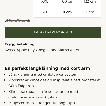
XXL
100 cm
132 cm
3XL
X cm
X cm
S
M
L
XL
XXL
3XL
LÄGG I VARUKORGEN
Trygg betalning
Swish, Apple Pay, Google Pay, Klarna & Kort
En perfekt långklänning med kort ärm
Långklänning med omlott över bysten
Mönstret är Rinos design i
nspirerat av ett mönster av
Göta Trägårdh
Klänningsmodellen är smickrande med
omlottskärning över bysten.
Midjesömmen sitter ganska högt upp.