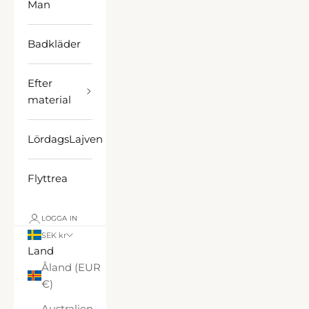
Man
Badkläder
Efter
material
LördagsLajven
Flyttrea
LOGGA IN
SEK kr
Land
Åland (EUR
€)
Australien