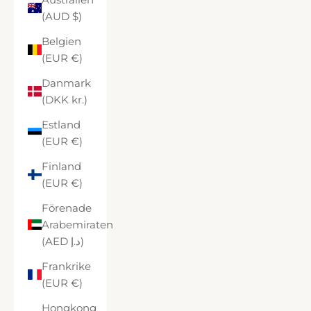
(AUD $)
Belgien
(EUR €)
Danmark
(DKK kr.)
Estland
(EUR €)
Finland
(EUR €)
Förenade
Arabemiraten
(AED د.إ)
Frankrike
(EUR €)
Hongkong