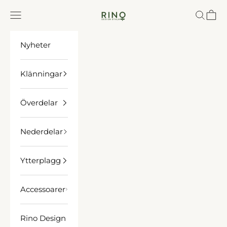
Hoppa till innehållet
Rino Design Sthlm
Meny
Sök
Kund
Nyheter
Klänningar
Överdelar
Nederdelar
Ytterplagg
Accessoarer
Rino Design