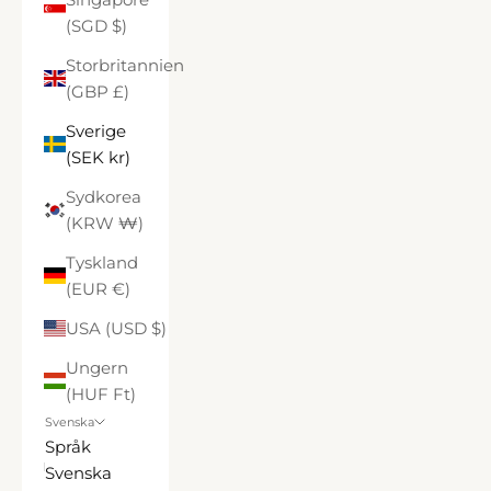
(SGD $)
Storbritannien
(GBP £)
Sverige
(SEK kr)
Sydkorea
(KRW ₩)
Tyskland
(EUR €)
USA (USD $)
Ungern
(HUF Ft)
Svenska
Språk
Svenska