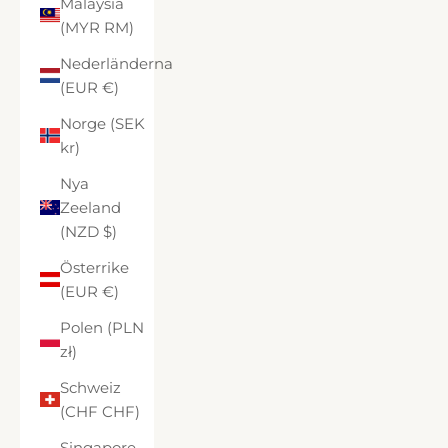
Malaysia
(MYR RM)
Nederländerna
(EUR €)
Norge (SEK
kr)
Nya
Zeeland
(NZD $)
Österrike
(EUR €)
Polen (PLN
zł)
Schweiz
(CHF CHF)
Singapore