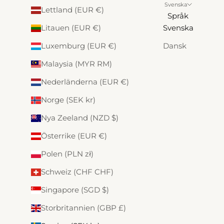
Svenska
Lettland (EUR €)
Språk
Litauen (EUR €)
Svenska
Luxemburg (EUR €)
Dansk
Malaysia (MYR RM)
Nederländerna (EUR €)
Norge (SEK kr)
Nya Zeeland (NZD $)
Österrike (EUR €)
Polen (PLN zł)
Schweiz (CHF CHF)
Singapore (SGD $)
Storbritannien (GBP £)