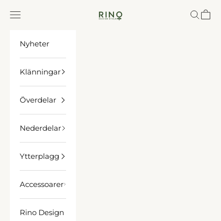
Hoppa till innehållet
Rino Design Sthlm
Meny
Sök
Kund
Nyheter
Klänningar
Överdelar
Nederdelar
Ytterplagg
Accessoarer
Rino Design