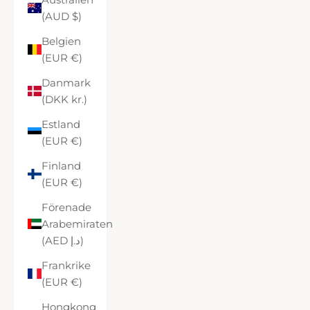
(AUD $)
Belgien
(EUR €)
Danmark
(DKK kr.)
Estland
(EUR €)
Finland
(EUR €)
Förenade
Arabemiraten
(AED د.إ)
Frankrike
(EUR €)
Hongkong