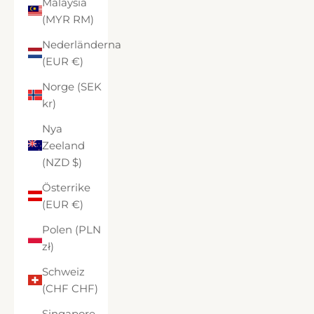
Malaysia
(MYR RM)
Nederländerna
(EUR €)
Norge (SEK
kr)
Nya
Zeeland
(NZD $)
Österrike
(EUR €)
Polen (PLN
zł)
Schweiz
(CHF CHF)
Singapore