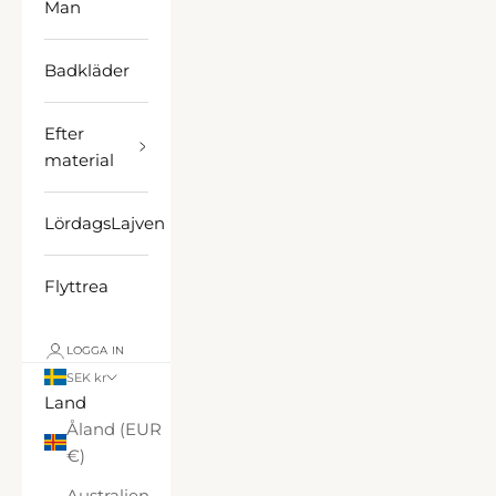
Man
Badkläder
Efter
material
LördagsLajven
Flyttrea
LOGGA IN
SEK kr
Land
Åland (EUR
€)
Australien