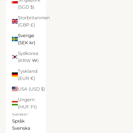
(SGD $)
Storbritannien
(GBP £)
Sverige
(SEK kr)
Sydkorea
(KRW ₩)
Tyskland
(EUR €)
USA (USD $)
Ungern
(HUF Ft)
Svenska
Språk
Svenska