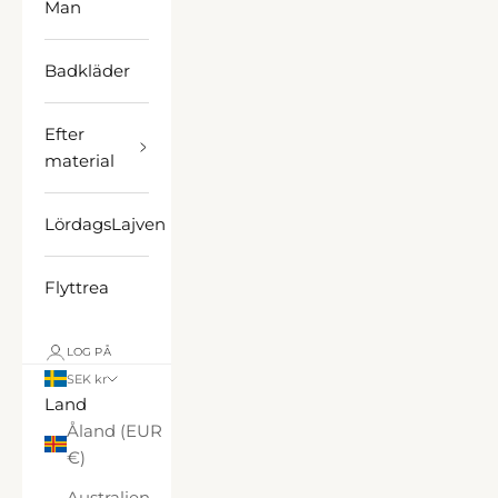
Man
Badkläder
Efter
material
LördagsLajven
Flyttrea
LOG PÅ
SEK kr
Land
Åland (EUR
€)
Australien