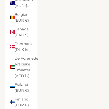
(AUD $)
Belgien
(EUR €)
Canada
(CAD $)
Danmark
(DKK kr.)
De Forenede
Arabiske
Emirater
(AED د.إ)
Estland
(EUR €)
Finland
(EUR €)