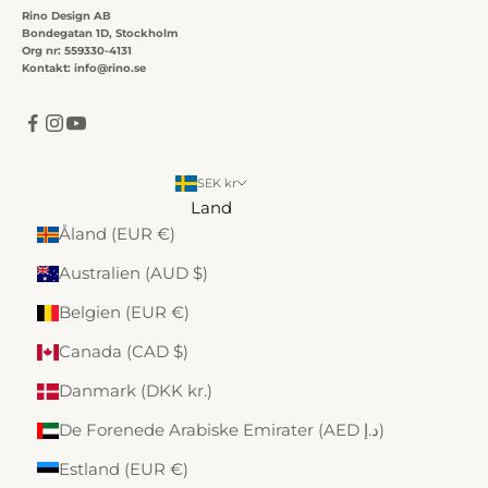
Rino Design AB
Bondegatan 1D, Stockholm
Org nr: 559330-4131
Kontakt: info@rino.se
SEK kr
Land
Åland (EUR €)
Australien (AUD $)
Belgien (EUR €)
Canada (CAD $)
Danmark (DKK kr.)
De Forenede Arabiske Emirater (AED د.إ)
Estland (EUR €)