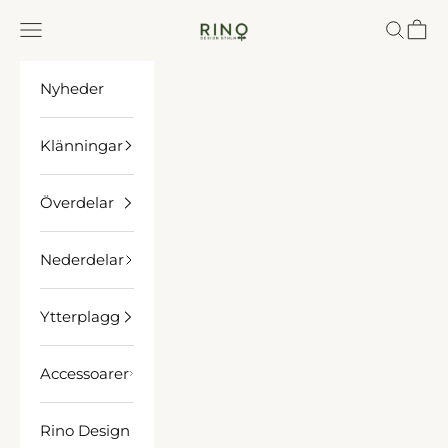
Spring til indhold
Rino Design Sthlm
Menu
Søg
Indkø
Nyheder
Klänningar
Överdelar
Nederdelar
Ytterplagg
Accessoarer
Rino Design