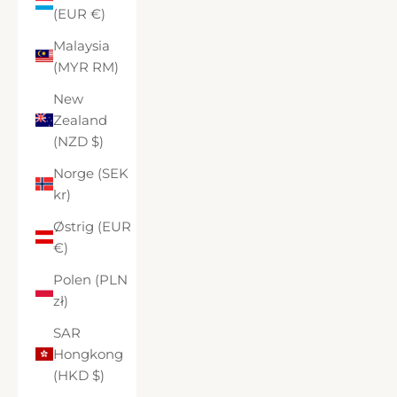
(EUR €)
Malaysia
(MYR RM)
New
Zealand
(NZD $)
Norge (SEK
kr)
Østrig (EUR
€)
Polen (PLN
zł)
SAR
Hongkong
(HKD $)