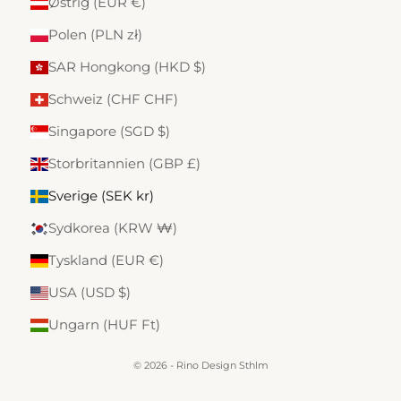
Østrig (EUR €)
Polen (PLN zł)
SAR Hongkong (HKD $)
Schweiz (CHF CHF)
Singapore (SGD $)
Storbritannien (GBP £)
Sverige (SEK kr)
Sydkorea (KRW ₩)
Tyskland (EUR €)
USA (USD $)
Ungarn (HUF Ft)
© 2026 - Rino Design Sthlm